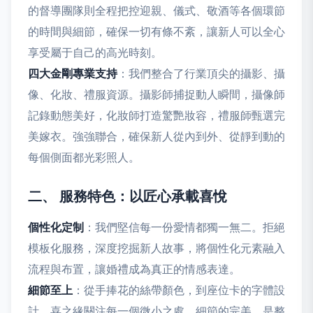
的督導團隊則全程把控迎親、儀式、敬酒等各個環節
的時間與細節，確保一切有條不紊，讓新人可以全心
享受屬于自己的高光時刻。
四大金剛專業支持
：我們整合了行業頂尖的攝影、攝
像、化妝、禮服資源。攝影師捕捉動人瞬間，攝像師
記錄動態美好，化妝師打造驚艷妝容，禮服師甄選完
美嫁衣。強強聯合，確保新人從內到外、從靜到動的
每個側面都光彩照人。
二、 服務特色：以匠心承載喜悅
個性化定制
：我們堅信每一份愛情都獨一無二。拒絕
模板化服務，深度挖掘新人故事，將個性化元素融入
流程與布置，讓婚禮成為真正的情感表達。
細節至上
：從手捧花的絲帶顏色，到座位卡的字體設
計，喜之緣關注每一個微小之處。細節的完美，是整