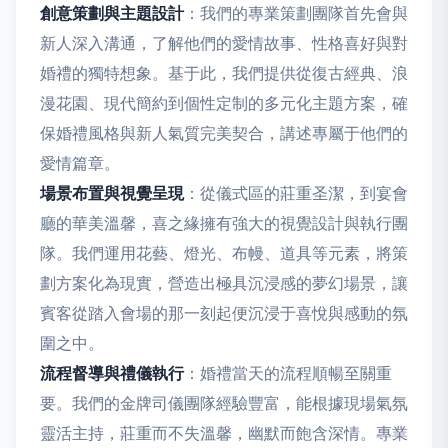
創意策劃與主題設計
：我們的專業策劃團隊首先會與
新人深入溝通，了解他們的愛情故事、性格喜好與對
婚禮的獨特想象。基于此，我們提供從復古經典、浪
漫花園、現代簡約到個性定制的多元化主題方案，確
保婚禮風格與新人氣質完美契合，講述專屬于他們的
愛情篇章。
場景布置與視覺呈現
：從儀式區的莊重圣潔，到宴會
廳的華美溫馨，喜之緣擁有強大的視覺設計與執行團
隊。我們運用花藝、燈光、布幔、道具等元素，將策
劃方案化為現實，營造出極具沉浸感的夢幻場景，讓
賓客從踏入會場的那一刻起便沉浸于喜悅與感動的氛
圍之中。
流程督導與禮儀執行
：婚禮當天的流程順暢至關重
要。我們的金牌司儀團隊經驗豐富，能根據現場氣氛
靈活主持，莊重而不失溫馨，幽默而飽含深情。專業